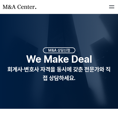
매각자문
인수자문
매각안건
M&A 상담
신청
We Make Deal
인수안건
회계사·변호사 자격을 동시에 갖춘 전문가와 직
접 상담하세요.
문의하기